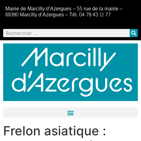
Mairie de Marcilly d’Azergues – 55 rue de la mairie –
69380 Marcilly d’Azergues – Tél. 04 78 43 11 77
Frelon asiatique :