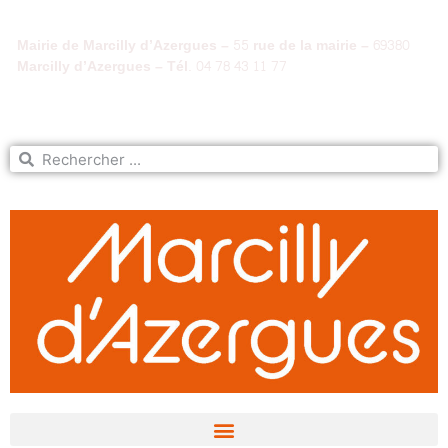
Mairie de Marcilly d’Azergues – 55 rue de la mairie – 69380
Marcilly d’Azergues – Tél. 04 78 43 11 77