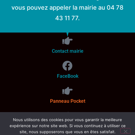
vous pouvez appeler la mairie au 04 78
43 11 77.
Contact mairie
FaceBook
Panneau Pocket
Nous utilisons des cookies pour vous garantir la meilleure
Communauté de Communes Beaujolais Pierres Dorées
expérience sur notre site web. Si vous continuez à utiliser ce
site, nous supposerons que vous en êtes satisfait.