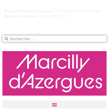
Mairie de Marcilly d’Azergues – 55 rue de la mairie – 69380
Marcilly d’Azergues – Tél. 04 78 43 11 77