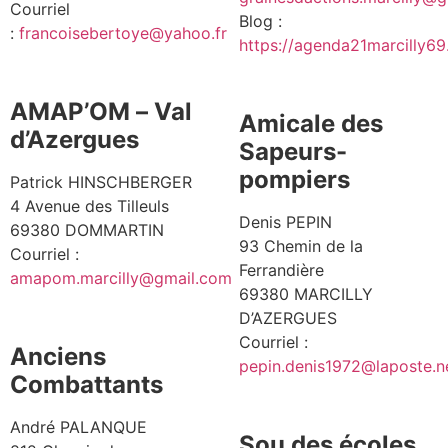
Courriel
Blog :
:
francoisebertoye@yahoo.fr
https://agenda21marcilly6
AMAP’OM – Val
Amicale des
d’Azergues
Sapeurs-
pompiers
Patrick HINSCHBERGER
4 Avenue des Tilleuls
Denis PEPIN
69380 DOMMARTIN
93 Chemin de la
Courriel :
Ferrandière
amapom.marcilly@gmail.com
69380 MARCILLY
D’AZERGUES
Courriel :
Anciens
pepin.denis1972@laposte.n
Combattants
André PALANQUE
Sou des écoles