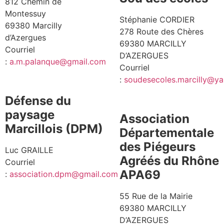
812 Chemin de
Montessuy
Stéphanie CORDIER
69380 Marcilly
278 Route des Chères
d’Azergues
69380 MARCILLY
Courriel
D’AZERGUES
:
a.m.palanque@gmail.com
Courriel
:
soudesecoles.marcilly@ya
Défense du
paysage
Association
Marcillois (DPM)
Départementale
des Piégeurs
Luc GRAILLE
Agréés du Rhône
Courriel
APA69
:
association.dpm@gmail.com
55 Rue de la Mairie
69380 MARCILLY
D’AZERGUES