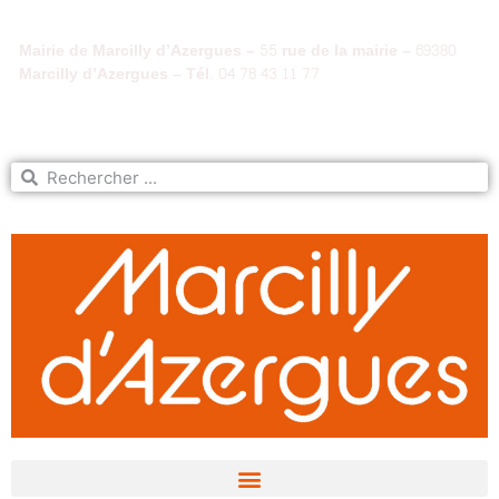
Mairie de Marcilly d’Azergues – 55 rue de la mairie – 69380
Marcilly d’Azergues – Tél. 04 78 43 11 77