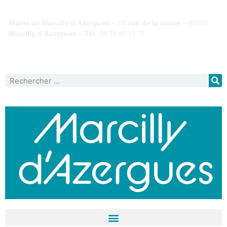
Mairie de Marcilly d’Azergues – 55 rue de la mairie – 69380
Marcilly d’Azergues – Tél. 04 78 43 11 77