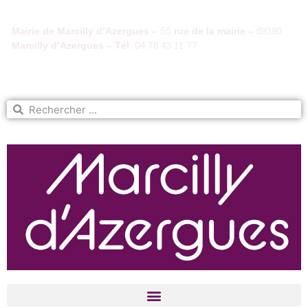
Mairie de Marcilly d’Azergues – 55 rue de la mairie – 69380
Marcilly d’Azergues – Tél. 04 78 43 11 77