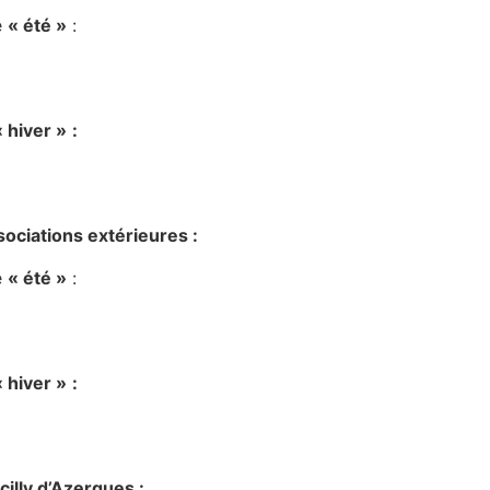
e
« été »
:
« hiver »
:
ssociations extérieures :
e
« été »
:
« hiver »
:
cilly d’Azergues :